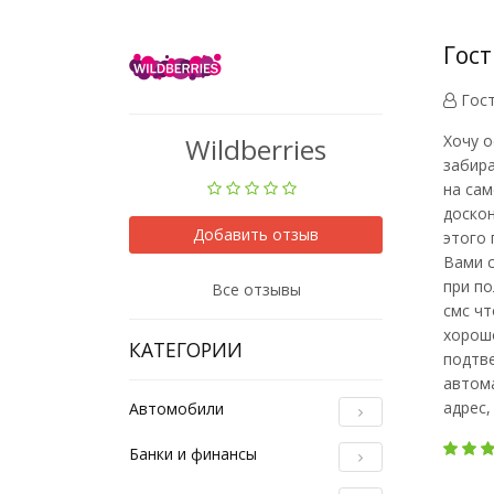
Гост
Гос
Хочу о
Wildberries
забира
на сам
доскон
Добавить отзыв
этого 
Вами с
при по
Все отзывы
смс чт
хорошо
КАТЕГОРИИ
подтве
автома
адрес,
Автомобили
Банки и финансы