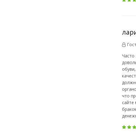
лари
Гос
Часто 
доволь
обуви,
качест
должн
органо
что пр
сайте 
браком
денежн