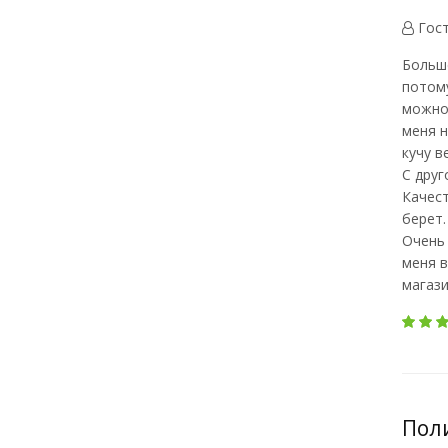
Гос
Больше
потому
можно 
меня н
кучу в
С друг
Качест
берет.
Очень 
меня в
магази
Поли