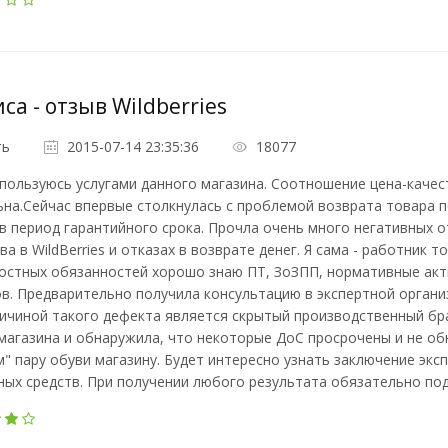
са - отзыв Wildberries
ть
2015-07-14 23:35:36
18077
пользуюсь услугами данного магазина. Соотношение цена-каче
на.Сейчас впервые столкнулась с проблемой возврата товара 
в период гарантийного срока. Прочла очень много негативных 
ва в WildBerries и отказах в возврате денег. Я сама - работник т
остных обязанностей хорошо знаю ПТ, ЗоЗПП, нормативные акт
в. Предварительно получила консультацию в экспертной органи
ичиной такого дефекта является скрытый производственный бр
магазина и обнаружила, что некоторые ДоС просрочены и не об
" пару обуви магазину. Будет интересно узнать заключение экс
ых средств. При получении любого результата обязательно под