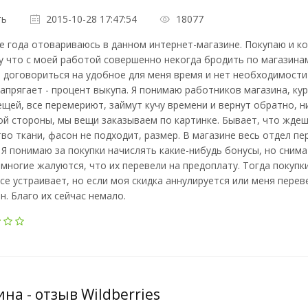
ть
2015-10-28 17:47:54
18077
 года отовариваюсь в данном интернет-магазине. Покупаю и кос
 что с моей работой совершенно некогда бродить по магазинам.
договориться на удобное для меня время и нет необходимости 
апрягает - процент выкупа. Я понимаю работников магазина, кур
ещей, все перемериют, займут кучу времени и вернут обратно, ни
ой стороны, мы вещи заказываем по картинке. Бывает, что ждешь
во ткани, фасон не подходит, размер. В магазине весь отдел пе
 Я понимаю за покупки начислять какие-нибудь бонусы, но снимать
многие жалуются, что их перевели на предоплату. Тогда покупк
се устраивает, но если моя скидка аннулируется или меня переве
н. Благо их сейчас немало.
на - отзыв Wildberries