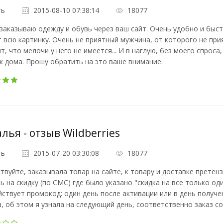
ть
2015-08-10 07:38:14
18077
заказываю одежду и обувь через ваш сайт. Очень удобно и быст
 всю картинку. Очень не приятный мужчина, от которого не прия
т, что мелочи у него не имеется... И в наглую, без моего спроса
к дома. Прошу обратить на это ваше внимание.
лья - отзыв Wildberries
ть
2015-07-20 03:30:08
18077
твуйте, заказывала товар на сайте, к товару и доставке претен
ь на скидку (по СМС) где было указано "скидка на все только оди
йствует промокод: один день после активации или в день получен
, об этом я узнала на следующий день, соответственно заказ со с