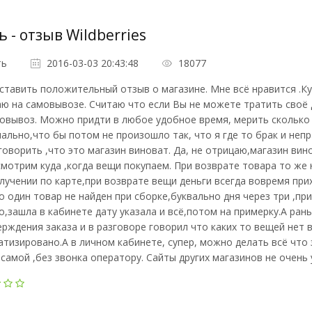
ь - отзыв Wildberries
ть
2016-03-03 20:43:48
18077
ставить положительный отзыв о магазине. Мне всё нравится .Ку
ю на самовывозе. Считаю что если Вы не можете тратить своё 
овывоз. Можно придти в любое удобное время, мерить сколько 
ально,что бы потом не произошло так, что я где то брак и не
говорить ,что это магазин виноват. Да, не отрицаю,магазин вин
мотрим куда ,когда вещи покупаем. При возврате товара то же
лучении по карте,при возврате вещи деньги всегда вовремя при
о один товар не найден при сборке,буквально дня через три ,пр
,зашла в кабинете дату указала и всё,потом на примерку.А рань
рждения заказа и в разговоре говорил что каких то вещей нет в
тизировано.А в личном кабинете, супер, можно делать всё что 
 самой ,без звонка оператору. Сайты других магазинов не очень 