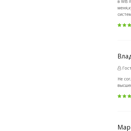
в WB п
меня,к
систем
Влад
Гос
Не сог
высшем
Мари