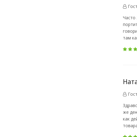
Гос
Часто 
портит
говори
там ка
Ната
Гос
Здравс
же ден
как де
товара