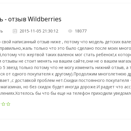
ь - отзыв Wildberries
ть
2015-11-05 21:30:12
18077
свой написанный отзыв ниже , потому что модель детских вален
правильно,жаль только что это было сделано после моих много
,потому что жертвой таких валенок мог стать ребенок!,к котор
и отзывы не стоит менять на вашем сайте,они не о вашем магази
 5 звезд только потому что не могу изменить нижний отзыв, а т
ся от одного покупателя к другому).Продолжим многолетнюю др
вает ,с доставкой проблем нет.Скидки постоянного покупателя
 магазинах, но без скидок будет иногда дороже.И радует что а
лениях.Хотелось бы что бы еще на телефон приходили уведомл