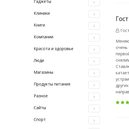
Гаджеты
Клиники
Гост
Книги
Гос
Компании
Меняю 
очень 
Красота и здоровье
первой
сняли!
Люди
Ставлю
Магазины
катает
устраи
Продукты питания
других
направ
Разное
Сайты
Спорт