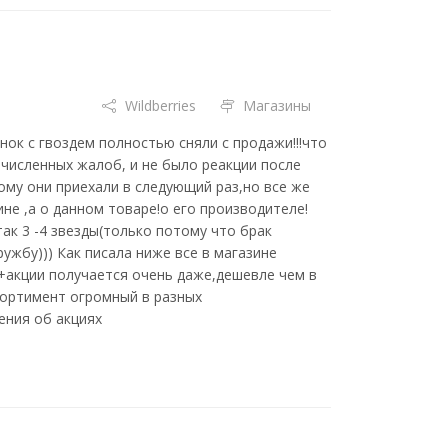
Wildberries
Магазины
ок с гвоздем полностью сняли с продажи!!!что
численных жалоб, и не было реакции после
ому они приехали в следующий раз,но все же
не ,а о данном товаре!о его производителе!
ак 3 -4 звезды(только потому что брак
ужбу))) Как писала ниже все в магазине
 +акции получается очень даже,дешевле чем в
ссортимент огромный в разных
ения об акциях