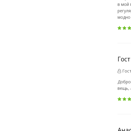
в мой 
регуля
модно
Гост
Гос
Доброг
вещь, 
Анас