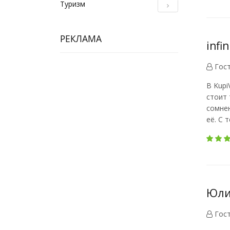
Туризм
РЕКЛАМА
infi
Гос
В Kupi
стоит 
сомнен
её. С 
Юлия
Гос