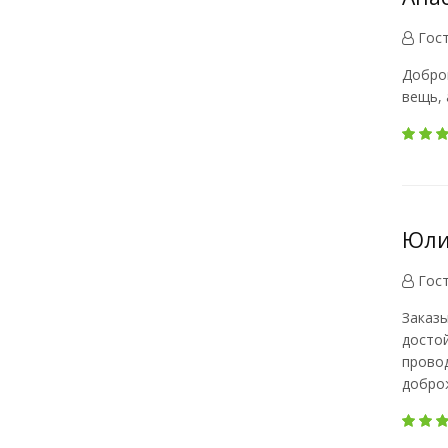
Гос
Доброг
вещь, 
Юлия
Гос
Заказы
достой
провод
добро