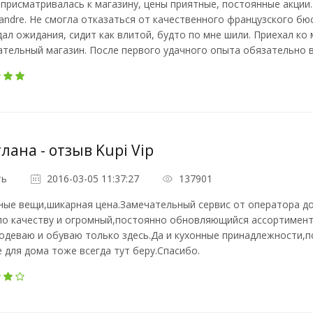
присматривалась к магазину, цены приятные, постоянные акции.
ndre. Не смогла отказаться от качественного французского бю
ал ожидания, сидит как влитой, будто по мне шили. Приехал ко 
тельный магазин. После первого удачного опыта обязательно в
лана - отзыв Kupi Vip
ть
2016-03-05 11:37:27
137901
ные вещи,шикарная цена.Замечательный сервис от оператора до
о качеству и огромный,постоянно обновляющийся ассортимент.Д
одеваю и обуваю только здесь.Да и кухонные принадлежности,п
 для дома тоже всегда тут беру.Спасибо.