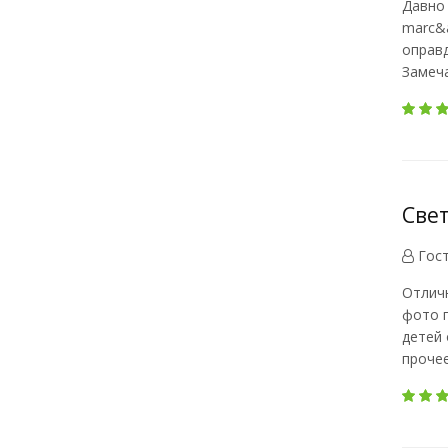
Давно 
marc&a
оправд
Замеча
Свет
Гос
Отлич
фото п
детей 
прочее