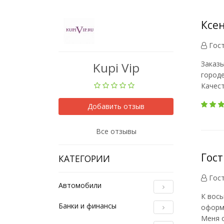
Ксен
Гос
Заказы
Kupi Vip
городе
Качест
Добавить отзыв
Все отзывы
Гост
КАТЕГОРИИ
Гос
Автомобили
К вось
Банки и финансы
оформи
Меня о