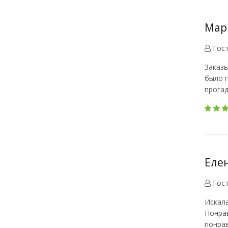
Мари
Гос
Заказы
было п
прогад
Елен
Гос
Искала
Понрав
понрав