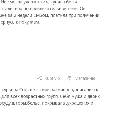
 Не смогла удержаться, купила белье
стгальтера по привлекательной цене. Он
мне за 2 недели ЕMSом, платила при получении.
ернусь к покупкам.
Kupi Vip
Магазины
 курьера.Соответствие размиеров,описанию к
ля всех возрастных групп. Себя,мужа и двоих
осуду,шторы,бельё, покрывала ,украшения и