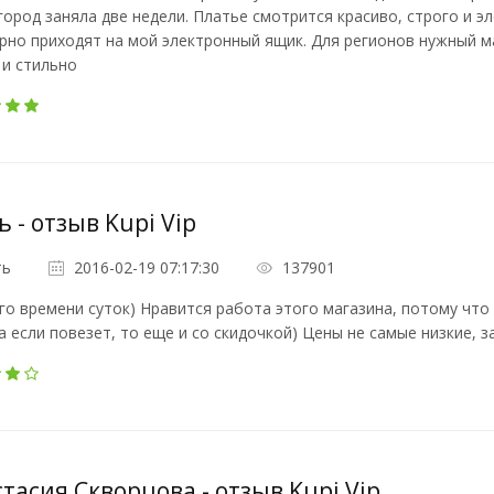
город заняла две недели. Платье смотрится красиво, строго и эл
рно приходят на мой электронный ящик. Для регионов нужный ма
 и стильно
ь - отзыв Kupi Vip
ть
2016-02-19 07:17:30
137901
о времени суток) Нравится работа этого магазина, потому чт
а если повезет, то еще и со скидочкой) Цены не самые низкие, 
тасия Скворцова - отзыв Kupi Vip