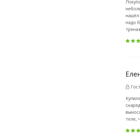
Покупа
неболь
нашёл 
надо б
трена
Елен
Гос
Купила
снаряд
выносл
теле, 