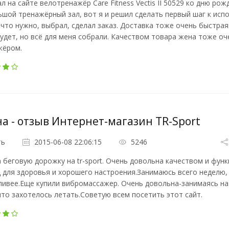
л на сайте велотренажёр Care Fitness Vectis II 50529 ко дню ро
шой тренажёрный зал, вот я и решил сделать первый шаг к исп
что нужно, выбрал, сделал заказ. Доставка тоже очень быстрая
удет, но всё для меня собрали. Качеством товара жена тоже оч
жёром.
а - отзыв Интернет-магазин TR-Sport
ть
2015-06-08 22:06:15
5246
 беговую дорожку на tr-sport. Очень довольна качеством и ф
 для здоровья и хорошего настроения.Занимаюсь всего неделю, 
ивее.Еще купили вибромассажер. Очень довольна-занимаясь на
что захотелось летать.Советую всем посетить этот сайт.