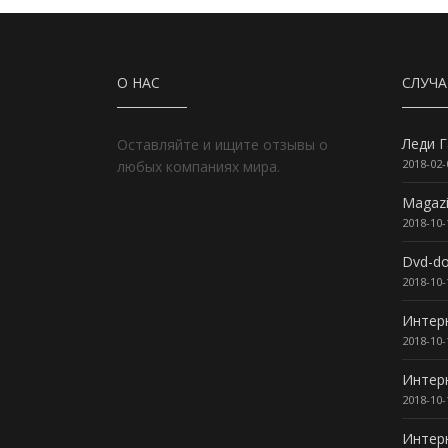
О НАС
СЛУЧ
Леди Г
Оставляйте и ищите отзывы о
2018-02-
любых компаниях мира.
Magaz
2018-10-
Dvd-d
2018-10-
Интер
2018-10-
Интер
2018-10-
Интерн