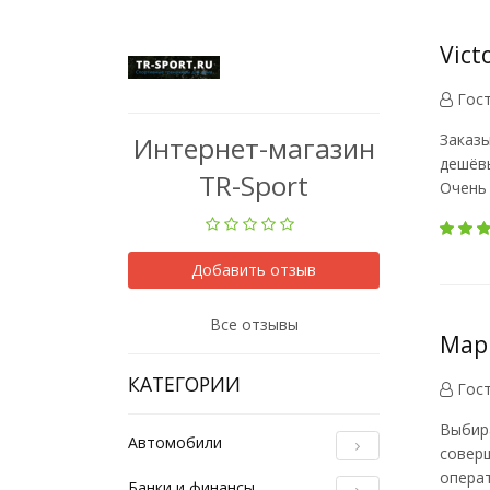
Vict
Гос
Заказы
Интернет-магазин
дешёвы
TR-Sport
Очень 
Добавить отзыв
Все отзывы
Мари
КАТЕГОРИИ
Гос
Выбира
Автомобили
соверш
операт
Банки и финансы