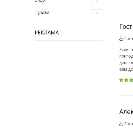
Спорт
Туризм
Гост
РЕКЛАМА
Гос
Если т
пригод
дешево
вам до
Алек
Гос