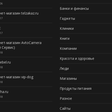
06
Банки и финансы
ет-магазин telzakaz.ru
Гаджеты
17
с
Клиники
17
Книги
нет-магазин AvtoCamera
 Сервис)
Компании
18
Красота и здоровье
ebel.ru
18
Люди
ет-магазин vip-dog
Магазины
18
Продукты питания
zha.ru
18
Разное
Сайты