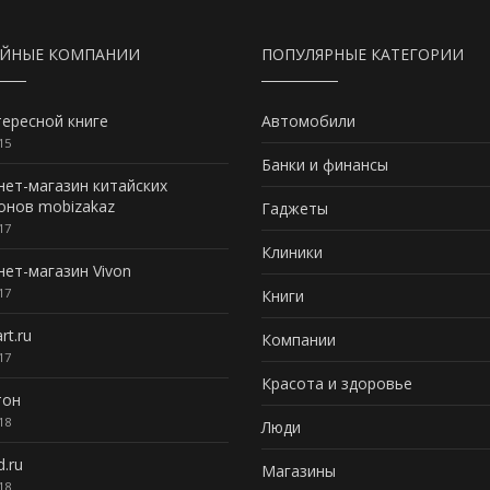
АЙНЫЕ КОМПАНИИ
ПОПУЛЯРНЫЕ КАТЕГОРИИ
ересной книге
Автомобили
15
Банки и финансы
ет-магазин китайских
онов mobizakaz
Гаджеты
17
Клиники
ет-магазин Vivon
17
Книги
rt.ru
Компании
17
Красота и здоровье
тон
18
Люди
d.ru
Магазины
18