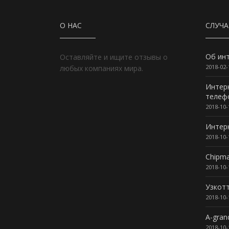
О НАС
СЛУЧ
Об инт
Оставляйте и ищите отзывы о
2018-02-
любых компаниях мира.
Интерн
телеф
2018-10-
Интерн
2018-10-
Chipma
2018-10-
Узкот
2018-10-
A-gran
2018-10-