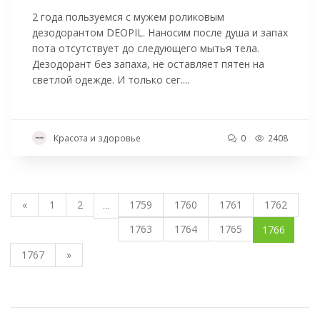
2 года пользуемся с мужем роликовым
дезодорантом DEOPIL. Наносим после душа и запах
пота отсутствует до следующего мытья тела.
Дезодорант без запаха, не оставляет пятен на
светлой одежде. И только сег....
Красота и здоровье
0
2408
«
1
2
1759
1760
1761
1762
...
1763
1764
1765
1766
1767
»